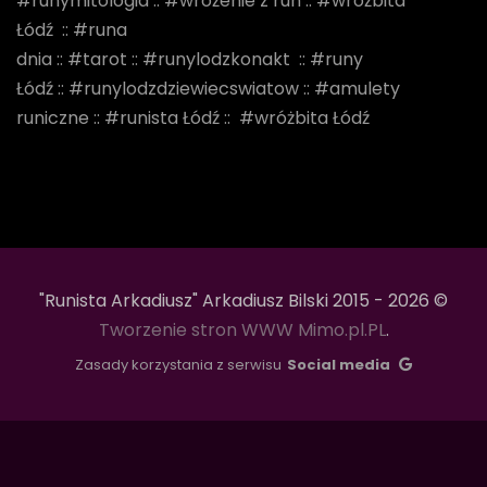
#runymitologia
::
#wrożenie z run
::
#wróżbita
Łódź
::
#runa
dnia
::
#tarot
::
#runylodzkonakt
::
#runy
Łódź
::
#runylodzdziewiecswiatow
::
#amulety
runiczne
::
#runista Łódź
::
#wróżbita Łódź
"Runista Arkadiusz" Arkadiusz Bilski 2015 - 2026 ©
Tworzenie stron WWW Mimo.pl.PL
.
Zasady korzystania z serwisu
Social media