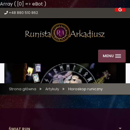
Array ( [0] => eBot )
+48 880 510 862
MENU
Strona główna
Artykuły
Horoskop runiczny
ŚWIAT RUN