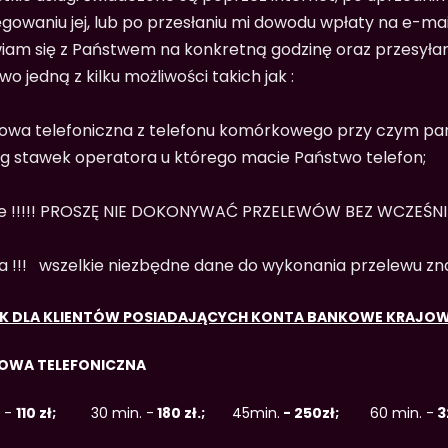
ęgowaniu jej, lub po przesłaniu mi dowodu wpłaty na e-
am się z Państwem na konkretną godzinę oraz przesyła
o jedną z kilku możliwości takich jak :
wa telefoniczna z telefonu komórkowego przy czym pam
g stawek operatora u którego macie Państwo telefon;
e !!!!! PROSZĘ NIE DOKONYWAĆ PRZELEWÓW BEZ WCZEŚN
 !!! wszelkie niezbędne dane do wykonania przelewu zna
K DLA KLIENTÓW POSIADAJĄCYCH KONTA BANKOWE KRAJO
OWA TELEFONICZNA
. -
110 zł;
30 min. -
180 zł.;
45min.
- 250zł;
60 min. -
3