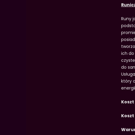
Runic
Runy j
podsta
promie
posiad
tworzo
ich do
czyste
do sam
Usługa
który 
energi
Koszt 
Koszt
Warun