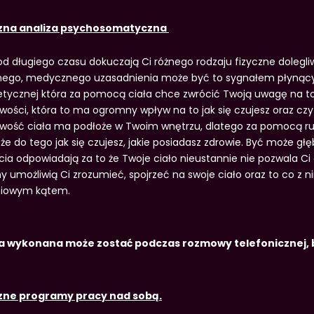
zna analiza psychosomatyczna
 od długiego czasu dokuczają Ci różnego rodzaju fizyczne dolegl
nego, medycznego uzasadnienia może być to sygnałem płynący
tycznej która za pomocą ciała chce zwrócić Twoją uwagę na to 
ości, która to ma ogromny wpływ na to jak się czujesz oraz czy j
iwość ciała ma podłoże w Twoim wnętrzu, dlatego za pomocą r
że do tego jak się czujesz, jakie posiadasz zdrowie. Być może głę
cia odpowiadają za to że Twoje ciało nieustannie nie pozwala Ci 
ny umożliwią Ci zrozumieć, spojrzeć na swoje ciało oraz to co z 
ciowym kątem.
a wykonana może zostać podczas rozmowy telefonicznej, bą
zne programy pracy nad sobą.