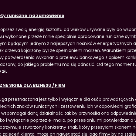
ty runiczne na zamówienie
oprzez swoją energię kształtu od wieków używane były do wspom
u wykonane przeze mnie specjalnie opracowane runiczne symb
ym będącym jednym z najlepszych nośników energetycznych a
k drzewa kojarzony był ze spełnianiem marzeń. Warunkiem przes
wy potwierdzenia wykonania przelewu bankowego z opisem kon
aczony, do jakiego problemu ma się odnosić. Od tego moment
 zł.
ZNE SIGILE DLA BIZNESU / FIRM
uga przeznaczona jest tylko i wyłącznie dla osób prowadzących 
ednich znaków runicznych i zestawieniu ich w odpowiedni grafi
 wspomagał daną działalność tak by przynosiła ona odpowiednie
ylko i wyłącznie poprzez e-maila, po przesłaniu mi potwierdza
 otrzymuje stworzony konkretny znak, który przesyłam skanem na
 zaleceń klienta, może on nawet stać się logo firmy by na stałe