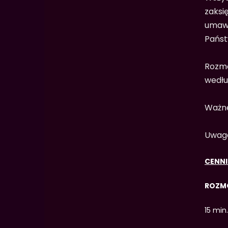
zaksi
umawi
Państw
Rozmo
wedłu
Ważn
Uwaga
CENNI
ROZM
15 min