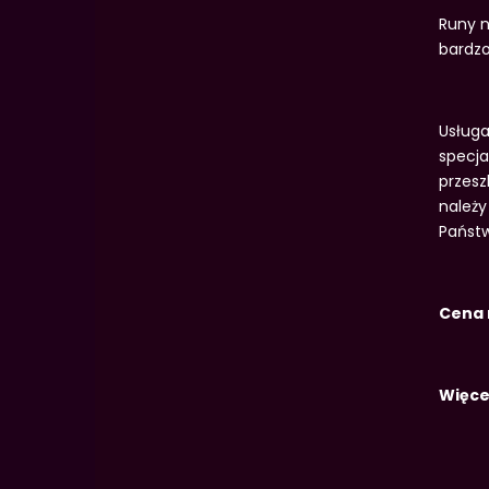
Runy n
bardzo
Usługa
specja
przesz
należy
Państw
Cena 
Więcej