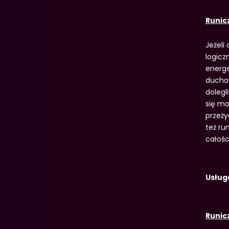
Runic
Jeżeli
logicz
energe
duchow
dolegl
się mo
przeży
też ru
całoś
Usług
Runic