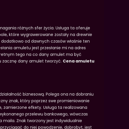
agania różnych sfer życia. Usługa ta oferuje
ole, które wygrawerowane zostały na drewnie
 dodatkowo od dawnych czasów właśnie ten
łania amuletu jest przesłanie mi na adres
kretnym tego na co dany amulet ma być
u zacznę dany amulet tworzyć.
Cena amuletu
działalność biznesową. Polega ona na dobraniu
czny znak, który poprzez swe promieniowanie
, zamierzone efkety. Usługa ta realizowana
nia wykonanego przelewu bankowego, wówczas
 maila. Znak tworzony jest indywidualnie
 przyciągać do niej powodzenie, dobrobyt, jest