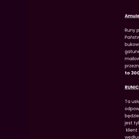
Amule
Runy p
Państw
bukow
gatune
mailo
przezn
to 300
RUNIC
Ta usł
odpowi
będzie
jest t
klient
według