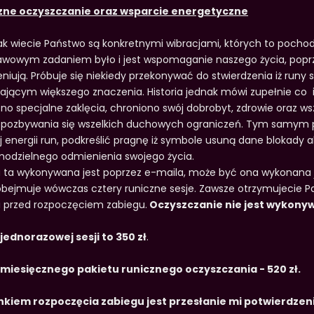
zne oczyszczanie oraz wsparcie energetyczne
ak wiecie Państwo są konkretnymi wibracjami, których to pochod
wowym zadaniem było i jest wspomaganie naszego życia, poprze
niują. Próbuje się niekiedy przekonywać do stwierdzenia iż runy s
ającym większego znaczenia. Historia jednak mówi zupełnie co
no specjalne zaklęcia, chroniono swój dobrobyt, zdrowie oraz ws
 pozbywania się wszelkich duchowych ograniczeń. Tym samym p
j energii run, podkreślić pragnę iż symbole usuną dane blokady
odzielnego odmienienia swojego życia.
 ta wykonywana jest poprzez e-maila, może być ona wykonana
obejmuje wówczas cztery runiczne sesje. Zawsze otrzymujecie Pań
i przed rozpoczęciem zabiegu.
Oczyszczanie nie jest wykony
jednorazowej sesji to 350 zł
.
 miesięcznego pakietu runicznego oczyszczania - 520 zł.
kiem rozpoczęcia zabiegu jest przesłanie mi potwierdz