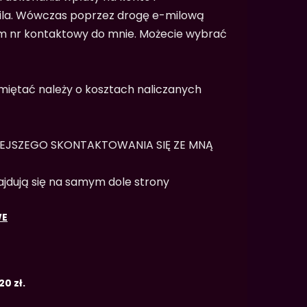
maila. Wówczas poprzez drogę e-milową
m nr kontaktowy do mnie. Możecie wybrać
iętać należy o kosztach naliczanych
IEJSZEGO SKONTAKTOWANIA SIĘ ZE MNĄ
jdują się na samym dole strony
WE
2
0 zł.