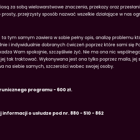
iosą za sobą wielowarstwowe znaczenia, przekazy oraz przesłania
 prosty, przejrzysty sposób nazwać wszelkie działające w nas og
 ta tym samym zawiera w sobie pełny opis, analizę problemu któr
lnie i indywidualnie dobranych ćwiczeń poprzez które sami się 
kadza Wam spokojnie, szczęśliwie żyć. Nie ma ona nic wspólne
 jej tak traktować. Wykonywana jest ona tylko poprzez maila, jej
a na siebie samych, szczerości wobec swojej osoby.
runicznego programu - 600 zł.
 informacji o usłudze pod nr. 880 - 510 - 862