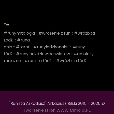
Tagi
#runymitologia
::
#wrożenie z run
::
#wróżbita
Łódź
::
#runa
dnia
::
#tarot
::
#runylodzkonakt
::
#runy
Łódź
::
#runylodzdziewiecswiatow
::
#amulety
runiczne
::
#runista Łódź
::
#wróżbita Łódź
"Runista Arkadiusz" Arkadiusz Bilski 2015 - 2026 ©
Tworzenie stron WWW Mimo.pl.PL
.