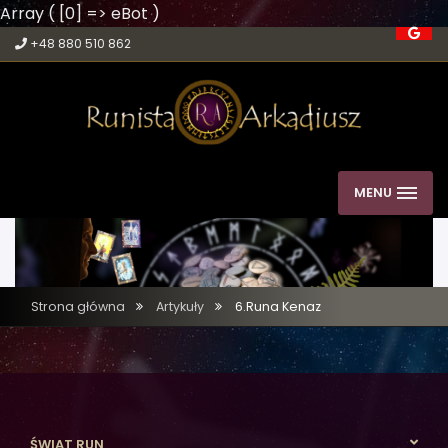
Array ( [0] => eBot )
+48 880 510 862
MENU
Strona główna
Artykuły
6.Runa Kenaz
ŚWIAT RUN