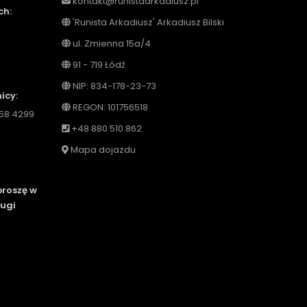
kontakt@runistaarkadiusz.pl
ch:
'Runista Arkadiusz' Arkadiusz Bilski
ul. Zmienna 15a/4
91 - 719 Łódź
NIP: 834-178-23-73
icy:
REGON: 101756518
5758 4299
+48 880 510 862
Mapa dojazdu
proszę w
ługi