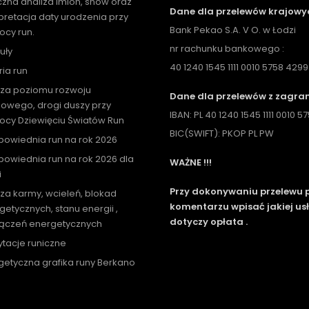
czna analiza imion, snów oraz
Dane dla przelewów krajowy
rpretacja daty urodzenia przy
Bank Pekao S.A. V O. w Łodzi
cy run.
nr rachunku bankowego :
uły
40 1240 1545 1111 0010 5758 4299
ria run
iza poziomu rozwoju
Dane dla przelewów z zagran
owego, drogi duszy przy
IBAN: PL 40 1240 1545 1111 0010 
cy Dziewięciu Światów Run
BIC(SWIFT): PKOP PL PW
powiednia run na rok 2026
powiednia run na rok 2026 dla
WAŻNE !!!
i
Przy dokonywaniu przelewu 
iza karmy, wcieleń, blokad
komentarzu wpisać jakiej us
getycznych, stanu energii ,
dotyczy opłata .
ączeń energetycznych
tacje runiczne
getyczna grafika runy Berkano