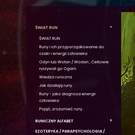
ŚWIAT RUN
ŚWIAT RUN
Runy i ich przyporządkowanie do
czakr i energii człowieka
Odyn lub Wotan / Wodan , Celtowie
nazywali go Ogam
Wiedza runiczna
Jak działają runy .
Runy - jako diagnoza energii
człowieka
Pojąć, zrozumieć runy .
RUNICZNY ALFABET
EZOTERYKA / PARAPSYCHOLOGIA /