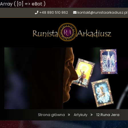
Array ( [0] => eBot )
+48 880 510 862
kontakt@runistaarkadiusz.pl
Strona główna
Artykuły
12.Runa Jera