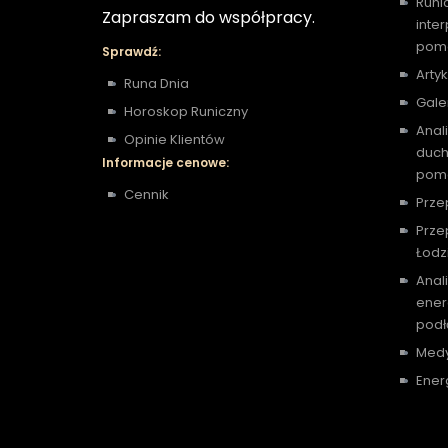
Runi
Zapraszam do współpracy.
inte
pomo
Sprawdź:
Artyk
Runa Dnia
Gale
Horoskop Runiczny
Anal
Opinie Klientów
duch
Informacje cenowe:
pomo
Cennik
Prze
Prze
Łodz
Anal
ener
podł
Medy
Ener