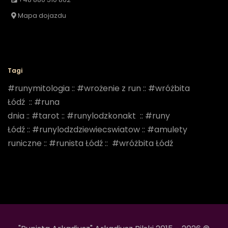
Mapa dojazdu
Tagi
#runymitologia
::
#wrożenie z run
::
#wróżbita
Łódź
::
#runa
dnia
::
#tarot
::
#runylodzkonakt
::
#runy
Łódź
::
#runylodzdziewiecswiatow
::
#amulety
runiczne
::
#runista Łódź
::
#wróżbita Łódź