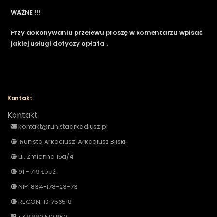
WAŻNE !!!
Przy dokonywaniu przelewu proszę w komentarzu wpisać
jakiej usługi dotyczy opłata .
Kontakt
Kontakt
kontakt@runistaarkadiusz.pl
'Runista Arkadiusz' Arkadiusz Bilski
ul. Zmienna 15a/4
91 - 719 Łódź
NIP: 834-178-23-73
REGON: 101756518
+48 880 510 862