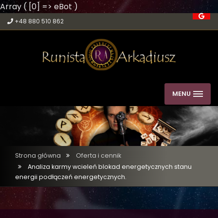
Array ( [0] => eBot )
+48 880 510 862
MENU
Strona główna
Oferta i cennik
Analiza karmy wcieleń blokad energetycznych stanu
energii podłączeń energetycznych.